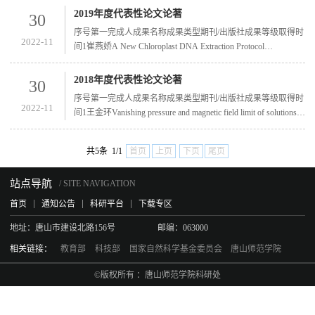
JOURNAL OF CLEANER PRODUCTIONSCI一区2020-08-082
2019年度代表性论文论著
30
王红丽Subspace Codes Based on Partitial Injective Maps of Vector
序号第一完成人成果名称成果类型期刊/出版社成果等级取得时
Spaces Over Finite Fields学术论文IEEE ACCESSSCI二区2020-
2022-11
间1崔燕娇A New Chloroplast DNA Extraction Protocol
11-023董辉Modeling and Simulation of English Speech Ratio...
Significantly Improves the Chloroplast Genome Sequence Quality of
Foxtail Millet 学术论文scientific reportsSCI二区2019-11-072陈伟
2018年度代表性论文论著
30
H2SO4 /HNO3混酸和高铁酸钾体系制备膨胀石墨学术论文化学
序号第一完成人成果名称成果类型期刊/出版社成果等级取得时
通报师院重要学术期刊列表三级期刊2019-12-123郭小松密度泛
2022-11
间1王金环Vanishing pressure and magnetic field limit of solutions to
函理论方法研究第一系列过渡金属对甘氨酸的配位能力学术
the nonisentropic magnetogasdynamics学术论文ZAMM-Zeitschrift
论...
fur Angewandte Mathematik und MechanikSCI二区2018-04-172魏
共5条 1/1
首页
上页
下页
尾页
强Kinetics and perception of basketball landingin various heights and
footwear cushioning学术论文PloS OneSCI三区2018-08-093柳鑫
站点导航
华L-赖氨酸改性聚天冬氨酸的...
/ SITE NAVIGATION
首页
通知公告
科研平台
下载专区
地址：
唐山市建设北路156号
邮编：
063000
相关链接：
教育部
科技部
国家自然科学基金委员会
唐山师范学院
©版权所有 ：唐山师范学院科研处