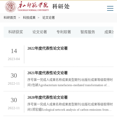
科研首页
>
科技成果
>
论文论著
科研获奖
论文论著
专利软著
智库服务
成果发
2022年度代表性论文论著
14
2023-04
2021年度代表性论文论著
30
序号第一完成人成果名称成果类型期刊/出版社成果等级取得时
2022-11
间1包颖Agrobacterium tumefaciens-mediated transformation of
modern rose(Rosa hybrida) using leaf-derived embryogenic callus学
术论文Horticultural Plant JournalSCI一区2021.2.82包颖The
2020年度代表性论文论著
30
circadian-controlled PIF8-BBX28 module regulates petal senescence
序号第一完成人成果名称成果类型期刊/出版社成果等级取得时
in rose flowers by governing mitochondrial ROS homeostasis at
2022-11
间1郑宏媚Ecological network analysis of carbon emissions from
night学术论文The Plant CellSCI一...
four Chinese metropoles in multiscale economies学术论文