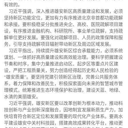
有效的。
习近平强调，深入推进雄安新区高质量建设和发展，必须
坚持新区功能定位，更加有力有序推进北京非首都功能疏解
和承接。要积极稳妥分批推进央企、高校、医院疏解项目建
设，有序推进金融机构、科研院所、事业单位疏解，支持疏
解单位更好发展。要强化对疏解项目、人员的政策保障和服
务，引导支持疏解项目辐射带动新区及周边区域发展。
习近平指出，持续提升雄安新区综合承载能力，必须系统
谋划、一体抓好高质量建设和高效能治理。要科学把握建设
节奏和时序，集中力量推进启动区、起步区等重点片区建
设，严把工程质量关，努力创造经得起历史和人民检验的
“雄安质量”。要坚持党建引领新区治理，完善公共服务体
系，着力保障和改善民生，积极探索面向未来的智慧城市管
理模式，统筹推进生态环境保护和治理，建设天蓝、地绿、
水清的美丽雄安。
习近平强调，雄安新区要以改革创新为根本动力，推动科
技创新与产业创新深度融合，因地制宜发展新质生产力，加
快培育符合新区定位和发展需要的现代化产业体系。要高水
平建设雄安中关村科技园，搭建高效成果转化平台，推动更