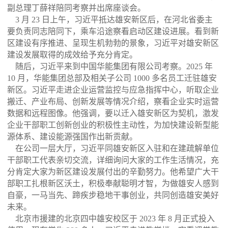
副总理丁薛祥陪同考察并出席座谈会。
3 月 23 日上午，习近平抵达雄安新区后，在河北省委主
要负责同志陪同下，乘车沿途察看启动区建设进展。看到新
区建设有序推进、呈现生机勃勃的景象，习近平对雄安新区
建设发展取得的成效给予充分肯定。
随后，习近平来到中国华能集团有限公司考察。
2025 年
10 月，华能集团总部及相关子公司 1000 多名员工迁驻雄安
新区。习近平走进企业运营监控与应急指挥中心，听取企业
搬迁、产业布局、创新发展等情况介绍，察看企业实时运营
数据和远程图像。他强调，要以迁入雄安新区为契机，激发
企业干部职工创新创业的积极性主动性，为加快建设新型能
源体系、建设能源强国作出新贡献。
在公司一层大厅，习近平同雄安新区入驻和在建疏解单位
干部职工代表亲切交流，详细询问大家的工作生活情况，充
分肯定大家为新区建设发展付出的辛勤努力。他希望广大干
部职工扎根新区沃土，积极奉献聪明才智，为做雄安人感到
自豪，一马当先、蹄疾步稳地干事创业，共同创造雄安美好
未来。
北京市援建的北京四中雄安校区于
2023 年 8 月正式投入