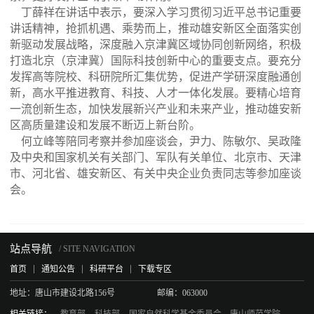
丁薛祥在讲话中表示，要深入学习贯彻习近平总书记重要
讲话精神，抢抓机遇、乘势而上，推动雄安新区全面落实创
新驱动发展战略，深度融入京津冀区域协同创新网络，积极
打造北京（京津冀）国际科技创新中心的重要支点。要充分
发挥高等院校、科研院所汇集优势，促进产学研深度融通创
新，高水平推进教育、科技、人才一体化发展。要精心培育
一流创新生态，加快发展新兴产业和未来产业，推动雄安新
区高质量建设和发展不断迈上新台阶。
何立峰等陪同考察并参加座谈会，尹力、陈敏尔、吴政隆
及中央和国家机关有关部门、军队有关单位、北京市、天津
市、河北省、雄安新区、有关中央企业负责同志等参加座谈
会。
站点导航
/ SITE NAVIGATION
首页
通知公告
科研平台
下载专区
地址：
唐山市建设北路156号
邮编：
063000