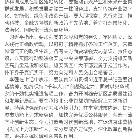
多科创成果在新区落地转化。要推动新兴产业和未来产业集
群式发展，积极发展高端生产性服务业，支持传统产业数字
化、智能化、绿色化改造升级。要大胆探索、先行先试，推
动科技、金融等领域创新政策率先落地，着力打造市场化、
法治化、国际化一流营商环境。
习近平指出，要加强党的领导和党的建设，牢固树立、深
入践行正确政绩观，以钉钉子精神抓好各项工作落实，营造
风清气正的政治生态。各有关方面要增强大局意识、责任意
识，以实际行动坚决落实党中央决策部署，全力支持雄安新
区高质量建设和发展。雄安新区广大干部要勇于担当作为，
扑下身子真抓实干，努力向党和人民交出合格答卷。
李强在讲话中表示，要认真学习贯彻习近平总书记重要讲
话精神，始终保持
“千年大计” 的战略定力，同时以只争朝
夕的干劲扎实推进各项工作，奋力开创雄安新区高质量建设
和发展新局面。要在承接北京非首都功能疏解上力求新进
展，持续增强疏解动力和承接引力；在丰富城市内涵、提升
城市功能上力求新突破，加快完善优质公共服务，营造一流
产业创新生态，全力打造新时代创新高地；在促进京津冀协
同发展上力求新作为，充分集成各方优势，深化改革创新探
索，更好发挥区域引领带动作用。