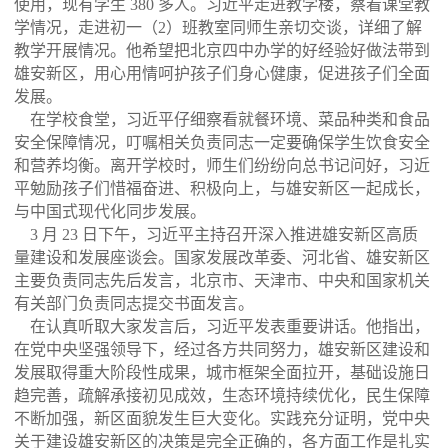
使用，现有学生 380 多人。习近平走进教学楼，察看课堂教
学情况，走进初一（2）班教室同师生亲切交谈，详细了解
教学开展情况。他希望把北京四中办学的好经验好做法带到
雄安新区，用心用情呵护孩子们身心健康，促进孩子们全面
发展。
在学校食堂，习近平仔细察看就餐环境、菜品种类和食品
安全保障情况，叮嘱相关负责同志一定要确保学生饮食安全
和营养均衡。离开学校时，师生们纷纷向总书记问好，习近
平勉励孩子们惜福奋进、积极向上，与雄安新区一起成长，
与中国式现代化同步发展。
3 月 23 日下午，习近平主持召开深入推进雄安新区高质
量建设和发展座谈会。国家发展改革委、河北省、雄安新区
主要负责同志先后发言，北京市、天津市、中央和国家机关
有关部门负责同志提交书面发言。
在认真听取大家发言后，习近平发表重要讲话。他指出，
在党中央坚强领导下，经过各方共同努力，雄安新区建设和
发展取得重大阶段性成果，城市框架全面拉开，基础设施日
趋完善，疏解承接初见成效，生态环境持续优化，民生保障
不断加强，新区面貌发生巨大变化。实践充分证明，党中央
关于建设雄安新区的决策是完全正确的，各方面工作是扎实