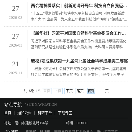
首都功能疏解集中承载地，要牢牢把握这一首要功能定位，保
两会精神看落实丨创新潮涌开局年 科技自立自强迈出新步伐
27
持战略定力和历史耐心，进一步解放思想、开拓思路、加强协
“十五五”规划纲要对“加快高水平科技自立自强 引领发展新质
调、凝聚合力，以改革创新为引领增强内生发展动力，以要素
2026-03
生产力”作出部署，为未来五年我国科技创新明晰了“路线图”。
资源合理集聚为重点激发新区活力，努力建设新时代创新高地
“十五五”开局之年，各地抢抓机遇，以只争朝夕的干劲，推进
和推动高质量发展样...
高水平科技自立自强迈出新步伐。3月的北京中关村，因2026
【新华社】习近平对国家自然科学基金委员会工作作出重要指示
27
中关村论坛年会再度汇聚全球目光，折射出“十五五”开局之年
习近平对国家自然科学基金委员会工作作出重要指示强调强化
的中国科创新气象——“中国科学十大进展”等重磅发布展示我
2026-03
基础研究战略性前瞻性体系化布局支持广大科研人员勇攀科学
国科技创新最新突破，60场论坛深入探讨6G、脑机接口、细胞
高峰产出更多原创性成果中共中央总书记、国家主席、中央军
与基因...
委主席习近平近日对国家自然科学基金委员会工作作出重要指
我校1项成果获第十九届河北省社会科学成果奖二等奖
21
示指出，国家自然科学基金委员会成立40年来，在推动基础研
根据《河北省社会科学评奖办公室关于表彰第十九届河北省
究、培养创新人才等方面发挥了积极作用。习近平强调，新征
2025-11
社会科学成果奖获奖成果的决定》相关文件 ，经过个人申报和
程上，希望你们深入学习贯彻新时代中国特色社会主义思想，
单位公示推荐、资格审查、推荐单位公示通过资格审查成果、
抓住新一轮科技革命...
学科组初评、省评审委员会终评、 评审结果公等程序，我校推
共16条 1/3
首页
上页
下页
尾页
页
荐申报的4项成果获奖，其中郭万青老师申报的《国语正义》
荣获二等奖。 该成果的前期成果被多位学者的著作或论文采
站点导航
信，如张居三《〈国语〉文献研究》（中国社会科学出版社
/ SITE NAVIGATION
2021年版）、陈鹏...
首页
通知公告
科研平台
下载专区
地址：
唐山市建设北路156号
邮编：
063000