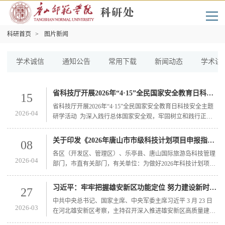
科研首页
>
图片新闻
学术诚信
通知公告
常用下载
新闻动态
学术讲
省科技厅开展2026年“4·15”全民国家安全教育日科技安全主题研学活动
15
省科技厅开展2026年“4·15”全民国家安全教育日科技安全主题
2026-04
研学活动 为深入践行总体国家安全观，牢固树立和践行正确
政绩观，切实提升厅系统干部职工的国家安全意识，近日，省
科技厅组织青年干部开展“4·15”全民国家安全教育日科技安全
关于印发《2026年唐山市市级科技计划项目申报指南》的通知
08
主题研学活动。活动中，大家通过图文展板、高清视频及多媒
各区（开发区、管理区）、乐亭县、唐山国际旅游岛科技管理
体互动等形式，系统学习了总体国家安全观的核心要义，进一
2026-04
部门，市直有关部门，有关单位：为做好2026年科技计划项目
步树立了“大安全”理念，深刻感悟了国旗文化的庄严与红色传
申报工作，按照市级财政预算资金安排，市科技局研究编制了
承的精神力量...
《2026年唐山市市级科技计划项目申报指南》（以下简称《指
习近平：牢牢把握雄安新区功能定位 努力建设新时代创新高地和推动高质量发展样板
27
南》），现印发给你们。请按照申报须知和各专项指南要求，
中共中央总书记、国家主席、中央军委主席习近平 3 月 23 日
结合工作实际，认真组织推荐项目。具体事宜通知如下：一、
2026-03
在河北雄安新区考察，主持召开深入推进雄安新区高质量建设
指南内容《指南》涉及重大科技成果转化项目、重点研发项
和发展座谈会并发表重要讲话。他强调，雄安新区作为北京非
目、基础研究项目，相...